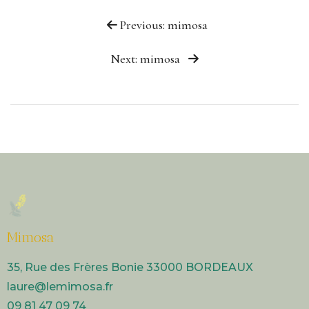
Previous: mimosa
Next: mimosa
Mimosa
35, Rue des Frères Bonie 33000 BORDEAUX
laure@lemimosa.fr​
09 81 47 09 74