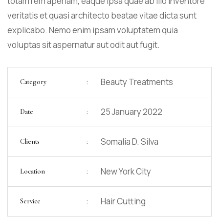
totam rem aperiam, eaque ipsa quae ab illo inventore
veritatis et quasi architecto beatae vitae dicta sunt
explicabo. Nemo enim ipsam voluptatem quia
voluptas sit aspernatur aut odit aut fugit.
:
Beauty Treatments
Category
:
25 January 2022
Date
:
Somalia D. Silva
Clients
:
New York City
Location
:
Hair Cutting
Service