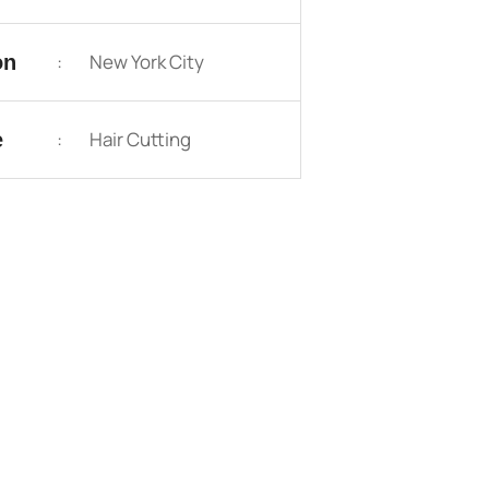
:
New York City
on
:
Hair Cutting
e