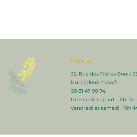
Mimosa
35, Rue des Frères Boni
laure@lemimosa.fr​
09 81 47 09 74
Du mardi au jeudi : 11h-14h
Vendredi et samedi : 10h-1