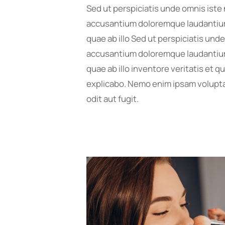
Sed ut perspiciatis unde omnis iste 
accusantium doloremque laudantium
quae ab illo Sed ut perspiciatis und
accusantium doloremque laudantium
quae ab illo inventore veritatis et q
explicabo. Nemo enim ipsam volupta
odit aut fugit.