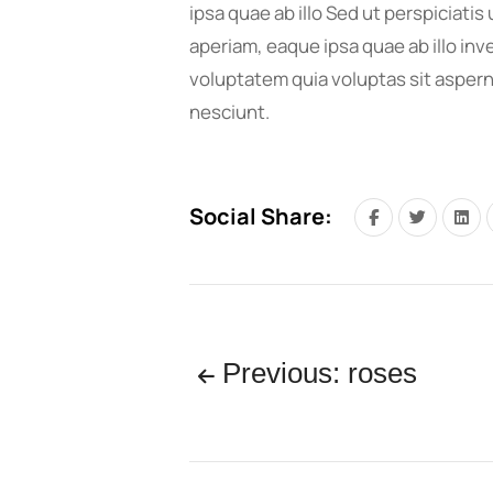
ipsa quae ab illo Sed ut perspiciat
aperiam, eaque ipsa quae ab illo inv
voluptatem quia voluptas sit aspern
nesciunt.
Social Share:
Previous: roses