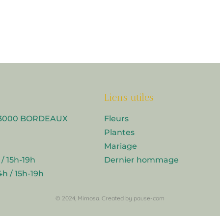
Liens utiles
e 33000 BORDEAUX
Fleurs
Plantes
Mariage
 / 15h-19h
Dernier hommage
4h / 15h-19h
© 2024,
Mimosa
. Created by
pause-com