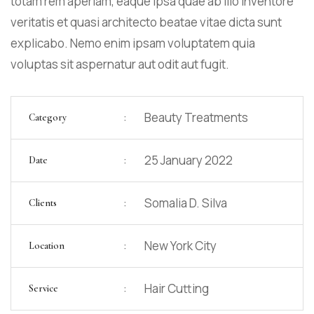
totam rem aperiam, eaque ipsa quae ab illo inventore
veritatis et quasi architecto beatae vitae dicta sunt
explicabo. Nemo enim ipsam voluptatem quia
voluptas sit aspernatur aut odit aut fugit.
:
Beauty Treatments
Category
:
25 January 2022
Date
:
Somalia D. Silva
Clients
:
New York City
Location
:
Hair Cutting
Service