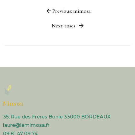
Previous: mimosa
Next: roses
Mimosa
35, Rue des Frères Bonie 33000 BORDEAUX
laure@lemimosa.fr​
09 81 47 09 74