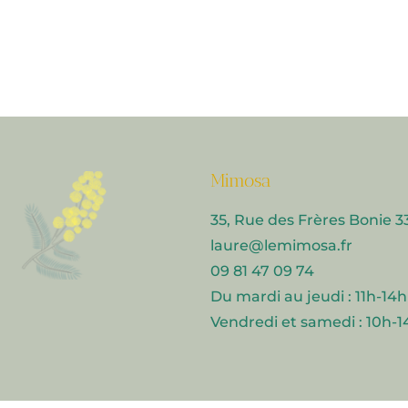
Mimosa
35, Rue des Frères Boni
laure@lemimosa.fr​
09 81 47 09 74
Du mardi au jeudi : 11h-14h
Vendredi et samedi : 10h-1