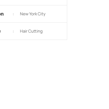
:
New York City
on
:
Hair Cutting
e