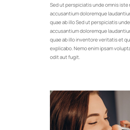
Sed ut perspiciatis unde omnis iste 
accusantium doloremque laudantium
quae ab illo Sed ut perspiciatis und
accusantium doloremque laudantium
quae ab illo inventore veritatis et q
explicabo. Nemo enim ipsam volupta
odit aut fugit.