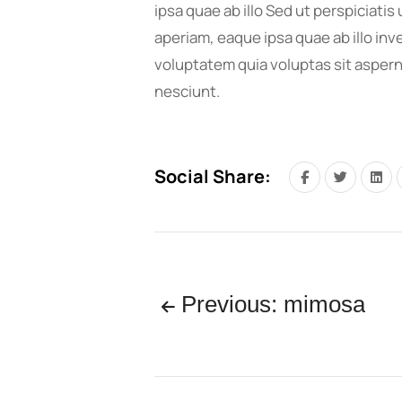
ipsa quae ab illo Sed ut perspiciat
aperiam, eaque ipsa quae ab illo inv
voluptatem quia voluptas sit aspern
nesciunt.
Social Share:
Previous: mimosa