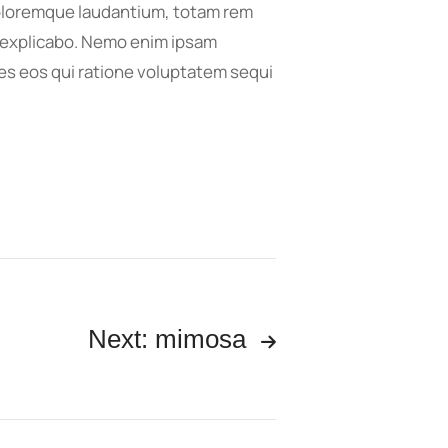
 doloremque laudantium, totam rem
nt explicabo. Nemo enim ipsam
res eos qui ratione voluptatem sequi
Next: mimosa