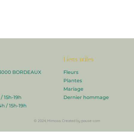
Liens utiles
e 33000 BORDEAUX
Fleurs
Plantes
Mariage
 / 15h-19h
Dernier hommage
4h / 15h-19h
© 2024,
Mimosa
. Created by
pause-com