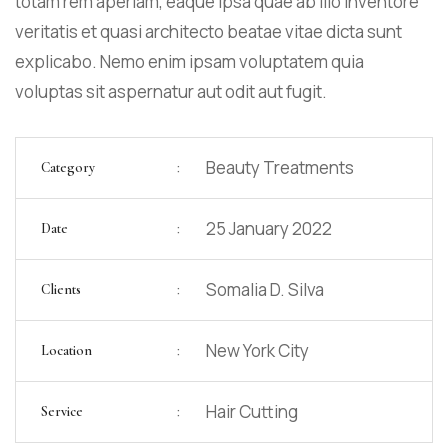
totam rem aperiam, eaque ipsa quae ab illo inventore
veritatis et quasi architecto beatae vitae dicta sunt
explicabo. Nemo enim ipsam voluptatem quia
voluptas sit aspernatur aut odit aut fugit.
:
Beauty Treatments
Category
:
25 January 2022
Date
:
Somalia D. Silva
Clients
:
New York City
Location
:
Hair Cutting
Service